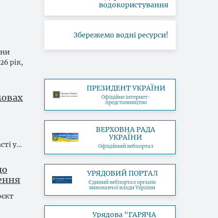
водокористування
Збережемо водні ресурси!
їни
6 рік,
ПРЕЗИДЕНТ УКРАЇНИ
мовах
Офіційне інтернет-
представництво
ВЕРХОВНА РАДА
УКРАЇНИ
сті у…
Офіційний вебпортал
до
УРЯДОВИЙ ПОРТАЛ
нення
Єдиний вебпортал органів
виконавчої влади України
оєкт
Урядова "ГАРЯЧА
а…