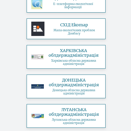
Е-платформа екологічної
інформації
СХІД Ekomap
Мапа екологічних проблем
Донбасу
ХАРКІВСЬКА
облдержадміністрація
Харківська обласна державна
адміністрація
ДОНЕЦЬКА
облдержадміністрація
Донецька обласна державна
адміністрація
ЛУГАНСЬКА
облдержадміністрація
Луганська обласна державна
адміністрація