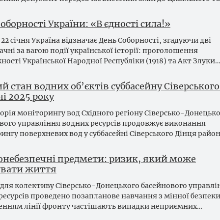
оборності України: «В єдності сила!»
22 січня Україна відзначає День Соборності, згадуючи дві
ачні за вагою події української історії: проголошення
ності Української Народної Республіки (1918) та Акт Злуки
й стан водних об’єктів суббасейну Сіверськог
ні 2025 року
орія моніторингу вод Східного регіону Сіверсько-Донецьк
вого управління водних ресурсів продовжує виконання
ингу поверхневих вод у суббасейні Сіверського Дінця райо
онебезпечні предмети: ризик, який може
вати життя
я для колективу Сіверсько-Донецького басейнового управлі
ресурсів проведено позапланове навчання з мінної безпеки
нням лінії фронту частішають випадки неприємних…