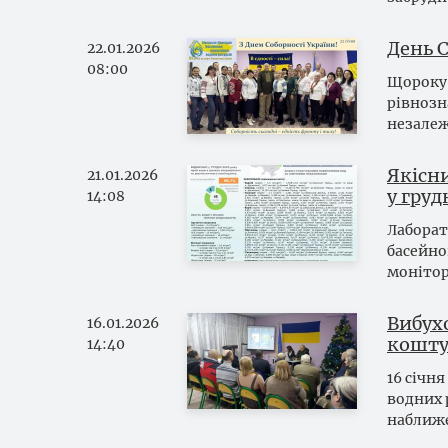
День С
22.01.2026
08:00
Щороку 
рівнозн
незалеж
Якісни
21.01.2026
у груд
14:08
Лаборат
басейно
монітор
Вибух
16.01.2026
кошту
14:40
16 січн
водних 
наближе