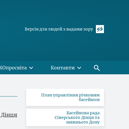
Версія для людей з вадами зору
КОпросвіта
Контакти
План управління річковим
басейном
Басейнова рада
о Дінця
Сіверського Дінця та
нижнього Дону