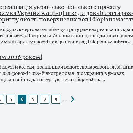
 реалізація українсько-фінського проєкту
римка України в оцінці шкоди довкіллю та роз
орингу якості поверхневих вод і біорізномані
я відбулась чергова онлайн-зустріч у рамках реалізації укра
го проєкту «Підтримка України в оцінці шкоди довкіллю т
у моніторингу якості поверхневих вод і біорізноманіття»
им 2026 роком!
 друзі й колеги, працівники водогосподарської галузі! Щи
 2026 роком! 2025-й вкотре довів, що українці в умовах
ицької війни здатні гуртуватися в боротьбі за…
…
4
5
6
7
8
9
інка
Сторінка
Сторінка
Поточна
Сторінка
Сторінка
Сторінка
сторінка