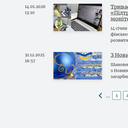
Триває
14.01.2026
«Підт
13:10
моніт
14 січн
фінсько
розвитк
З Нов
31.12.2025
18:57
Шановні
з Новим
загарбн
Розбивка
…
3
Стор
на
сторінки