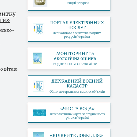
водні ресурси
витку
ття»
ПОРТАЛ ЕЛЕКТРОННИХ
ПОСЛУГ
їнсько-
Державного агентства водних
а
ресурсів України
…
МОНІТОРИНГ та
екологічна оцінка
ВОДНИХ РЕСУРСІВ УКРАЇНИ
ро вітаю
ДЕРЖАВНИЙ ВОДНИЙ
КАДАСТР
Облік поверхневих водних об'єктів
«ЧИСТА ВОДА»
Інтерактивна карта забрудненості
річок в Україні
«ВІДКРИТЕ ДОВКІЛЛЯ»