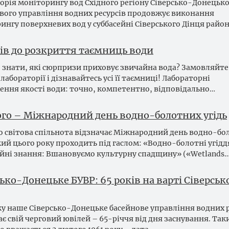
орія моніторингу вод Східного регіону Сіверсько-Донецьк
вого управління водних ресурсів продовжує виконання
ингу поверхневих вод у суббасейні Сіверського Дінця райо
ків до розкриття таємниць води
 знати, які сюрпризи приховує звичайна вода? Замовляйте
лабораторії і дізнавайтесь усі її таємниці! Лабораторні
ення якості води: точно, компетентно, відповідально…
ого – Міжнародний день водно-болотних угідь
о світова спільнота відзначає Міжнародний день водно-бо
який цього року проходить під гаслом: «Водно-болотні угідд
йні знання: Вшановуємо культурну спадщину» («Wetlands
ько-Донецьке БУВР: 65 років на варті Сіверськ
ку наше Сіверсько-Донецьке басейнове управління водних р
ає свій черговий ювілей – 65-річчя від дня заснування. Та