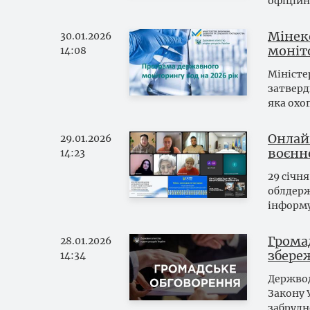
офіційн
Мінек
30.01.2026
моніто
14:08
Міністе
затверд
яка охо
Онлай
29.01.2026
воєнн
14:23
29 січн
облдерж
інформу
Грома
28.01.2026
збереж
14:34
Держвод
Закону 
забрудн