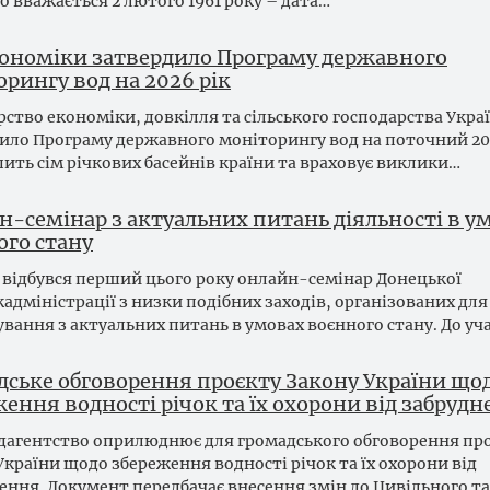
о вважається 2 лютого 1961 року – дата…
ономіки затвердило Програму державного
рингу вод на 2026 рік
рство економіки, довкілля та сільського господарства Укра
ило Програму державного моніторингу вод на поточний 202
пить сім річкових басейнів країни та враховує виклики…
н-семінар з актуальних питань діяльності в у
ого стану
я відбувся перший цього року онлайн-семінар Донецької
адміністрації з низки подібних заходів, організованих для
вання з актуальних питань в умовах воєнного стану. До уча
дське обговорення проєкту Закону України що
ення водності річок та їх охорони від забруд
агентство оприлюднює для громадського обговорення пр
України щодо збереження водності річок та їх охорони від
ення. Документ передбачає внесення змін до Цивільного т