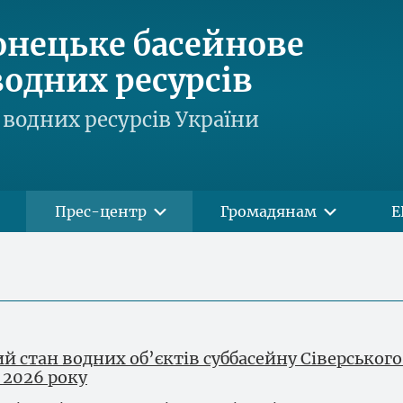
онецьке басейнове
одних ресурсів
водних ресурсів України
Прес-центр
Громадянам
Е
й стан водних об’єктів суббасейну Сіверськог
і 2026 року