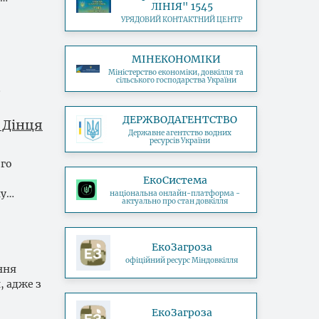
ЛІНІЯ" 1545
УРЯДОВИЙ КОНТАКТНИЙ ЦЕНТР
МІНЕКОНОМІКИ
Міністерство економіки, довкілля та
сільського господарства України
…
ДЕРЖВОДАГЕНТСТВО
о Дінця
Державне агентство водних
ресурсів України
ого
ЕкоСистема
ну…
національна онлайн-платформа -
актуально про стан довкілля
ЕкоЗагроза
офіційний ресурс Міндовкілля
ння
, адже з
ЕкоЗагроза