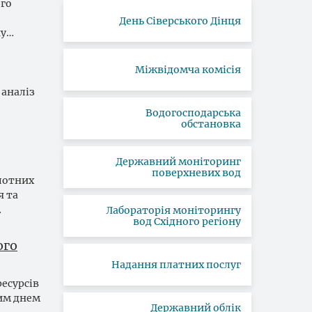
ого
День Сіверського Дінця
ну…
Міжвідомча комісія
 аналіз
Водогосподарська
обстановка
Державний моніторинг
поверхневих вод
лотних
я та
…
Лабораторія моніторингу
вод Східного регіону
ого
Надання платних послуг
есурсів
ким днем
Державний облік