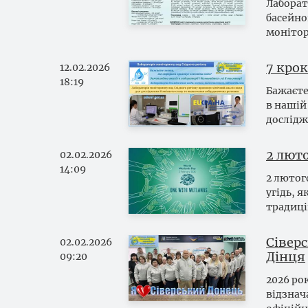
Лаборат
басейно
монітор
7 кро
12.02.2026
18:19
Бажаєте
в нашій 
дослідж
2 лют
02.02.2026
14:09
2 лютог
угідь, 
традиці
Сіверс
02.02.2026
Дінця
09:20
2026 ро
відзнач