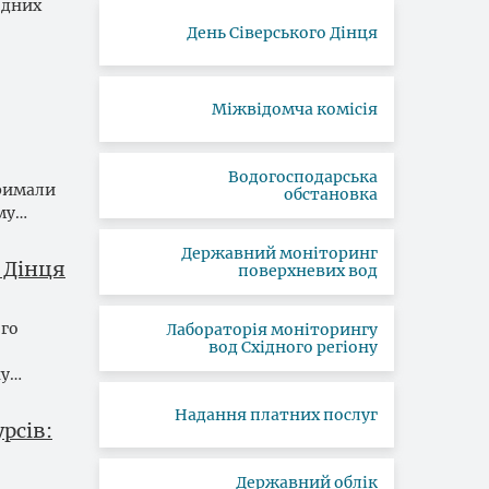
одних
День Сіверського Дінця
Міжвідомча комісія
Водогосподарська
тримали
обстановка
ому…
Державний моніторинг
о Дінця
поверхневих вод
ого
Лабораторія моніторингу
вод Східного регіону
ну…
Надання платних послуг
рсів:
Державний облік