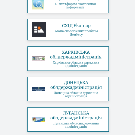
Е-платформа екологічної
інформації
СХІД Ekomap
Мапа екологічних проблем
Донбасу
ХАРКІВСЬКА
облдержадміністрація
Харківська обласна державна
адміністрація
ДОНЕЦЬКА
облдержадміністрація
Донецька обласна державна
адміністрація
ЛУГАНСЬКА
облдержадміністрація
Луганська обласна державна
адміністрація