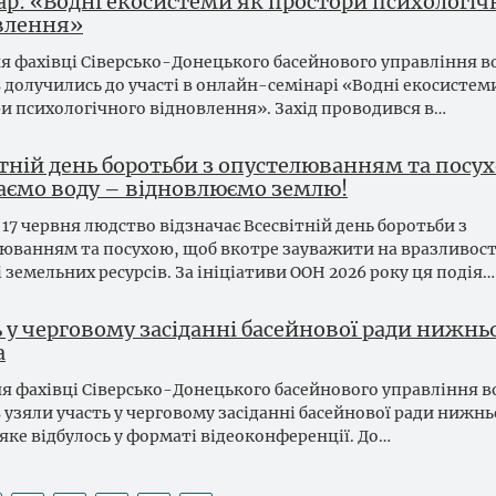
ар: «Водні екосистеми як простори психологіч
влення»
ня фахівці Сіверсько-Донецького басейнового управління 
в долучились до участі в онлайн-семінарі «Водні екосистем
и психологічного відновлення». Захід проводився в…
ітній день боротьби з опустелюванням та посу
гаємо воду – відновлюємо землю!
17 червня людство відзначає Всесвітній день боротьби з
юванням та посухою, щоб вкотре зауважити на вразливос
і земельних ресурсів. За ініціативи ООН 2026 року ця подія…
 у черговому засіданні басейнової ради нижнь
а
ня фахівці Сіверсько-Донецького басейнового управління 
в узяли участь у черговому засіданні басейнової ради нижнь
 яке відбулось у форматі відеоконференції. До…