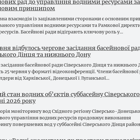
нових рад до управління водними ресурсами за
новим принципом
на взаємодія із зацікавленими сторонами є основним пр
ваного управління водними ресурсами та Рамкової директи
ресурсів. Басейнові ради відіграють ключову роль у…
вня відбулось чергове засідання басейнової ра
ського Дінця та нижнього Дону
 засідання басейнової ради Сіверського Дінця та нижнього 
сь 25 червня у форматі відеоконференції. Члени басейнової 
лдери від Харківської, Донецької і Луганської…
й стан водних об’єктів суббасейну Сіверськог
ні 2026 року
орія моніторингу вод Східного регіону Сіверсько-Донецьк
вого управління водних ресурсів продовжує виконання
ингу поверхневих вод у суббасейні Сіверського Дінця райо