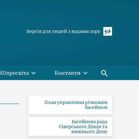
Версія для людей з вадами зору
КОпросвіта
Контакти
План управління річковим
басейном
Басейнова рада
Сіверського Дінця та
нижнього Дону