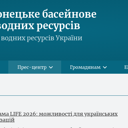
онецьке басейнове
одних ресурсів
водних ресурсів України
Прес-центр
Громадянам
Е
ама LIFE 2026: можливості для українських
ізацій