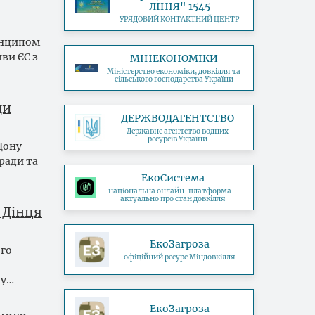
ЛІНІЯ" 1545
УРЯДОВИЙ КОНТАКТНИЙ ЦЕНТР
инципом
ви ЄС з
МІНЕКОНОМІКИ
Міністерство економіки, довкілля та
сільського господарства України
ди
ДЕРЖВОДАГЕНТСТВО
Державне агентство водних
ресурсів України
Дону
ради та
ЕкоСистема
національна онлайн-платформа -
актуально про стан довкілля
о Дінця
ЕкоЗагроза
ого
офіційний ресурс Міндовкілля
ну…
ЕкоЗагроза