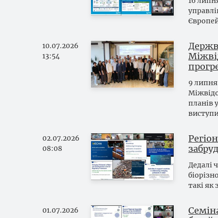
16 липн
управлі
Європей
Держв
10.07.2026
Міжві
13:54
прогре
9 липня
Міжвідо
планів 
виступ
Регіо
02.07.2026
забруд
08:08
Дедалі 
біорізн
такі як
Семіна
01.07.2026