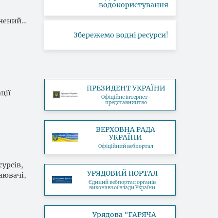
водокористування
ячений…
Збережемо водні ресурси!
ПРЕЗИДЕНТ УКРАЇНИ
ції
Офіційне інтернет-
представництво
ВЕРХОВНА РАДА
УКРАЇНИ
Офіційний вебпортал
сурсів,
УРЯДОВИЙ ПОРТАЛ
нювачі,
Єдиний вебпортал органів
виконавчої влади України
Урядова "ГАРЯЧА