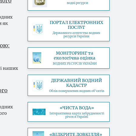
ного
водні ресурси
водних
ПОРТАЛ ЕЛЕКТРОННИХ
и як
ПОСЛУГ
Державного агентства водних
ресурсів України
хою:
МОНІТОРИНГ та
екологічна оцінка
ВОДНИХ РЕСУРСІВ УКРАЇНИ
ті наших
ДЕРЖАВНИЙ ВОДНИЙ
КАДАСТР
ого
Облік поверхневих водних об'єктів
водних
«ЧИСТА ВОДА»
ого
Інтерактивна карта забрудненості
річок в Україні
«ВІДКРИТЕ ДОВКІЛЛЯ»