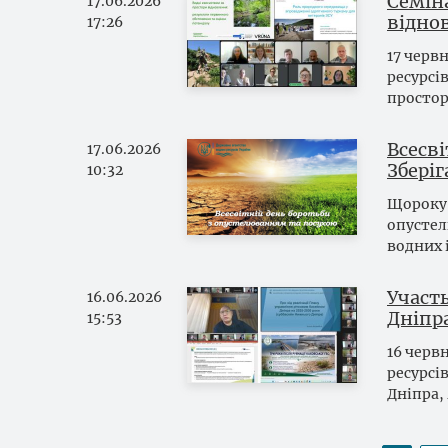
Семін
17.06.2026
відно
17:26
17 черв
ресурсі
простор
Всесв
17.06.2026
Збері
10:32
Щороку 
опустел
водних 
Участь
16.06.2026
Дніпр
15:53
16 черв
ресурсі
Дніпра,