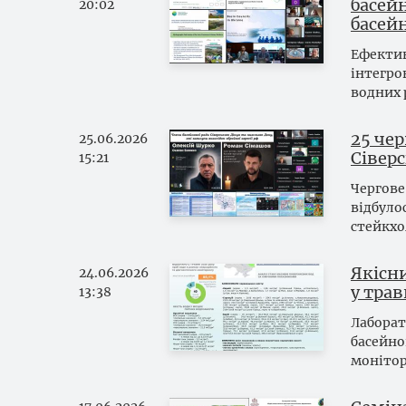
басей
20:02
басей
Ефектив
інтегро
водних 
25 чер
25.06.2026
Сівер
15:21
Чергове
відбуло
стейкхо
Якісни
24.06.2026
у трав
13:38
Лаборат
басейно
монітор