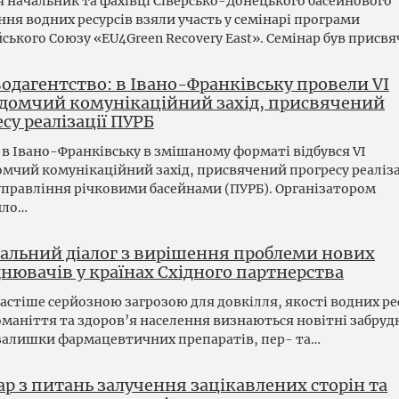
я начальник та фахівці Сіверсько-Донецького басейнового
ння водних ресурсів взяли участь у семінарі програми
ського Союзу «EU4Green Recovery East». Семінар був присв
одагентство: в Івано-Франківську провели VІ
домчий комунікаційний захід, присвячений
су реалізації ПУРБ
 в Івано-Франківську в змішаному форматі відбувся VІ
мчий комунікаційний захід, присвячений прогресу реаліза
управління річковими басейнами (ПУРБ). Організатором
ило…
нальний діалог з вирішення проблеми нових
нювачів у країнах Східного партнерства
частіше серйозною загрозою для довкілля, якості водних ре
оманіття та здоров’я населення визнаються новітні забруд
 залишки фармацевтичних препаратів, пер- та…
р з питань залучення зацікавлених сторін та