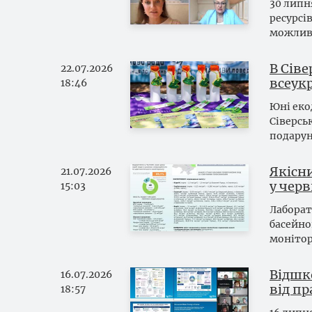
30 липн
ресурсі
можливо
В Сів
22.07.2026
всеук
18:46
Юні еко
Сіверсь
подарун
Якісни
21.07.2026
у черв
15:03
Лаборат
басейно
монітор
Відшк
16.07.2026
від пр
18:57