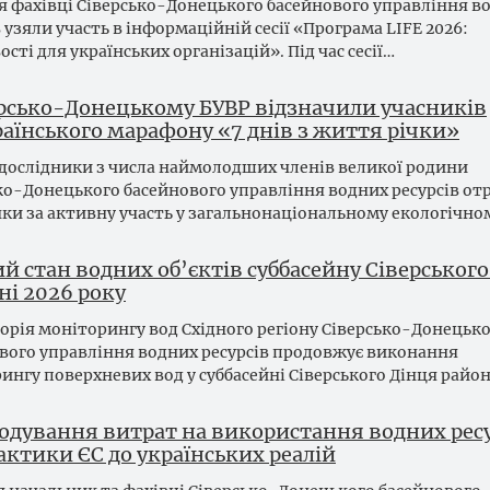
я фахівці Сіверсько-Донецького басейнового управління в
в узяли участь в інформаційній сесії «Програма LIFE 2026:
сті для українських організацій». Під час сесії…
ерсько-Донецькому БУВР відзначили учасників
раїнського марафону «7 днів з життя річки»
дослідники з числа наймолодших членів великої родини
ко-Донецького басейнового управління водних ресурсів о
ки за активну участь у загальнонаціональному екологічн
й стан водних об’єктів суббасейну Сіверськог
ні 2026 року
орія моніторингу вод Східного регіону Сіверсько-Донецьк
вого управління водних ресурсів продовжує виконання
ингу поверхневих вод у суббасейні Сіверського Дінця райо
одування витрат на використання водних ресу
актики ЄС до українських реалій