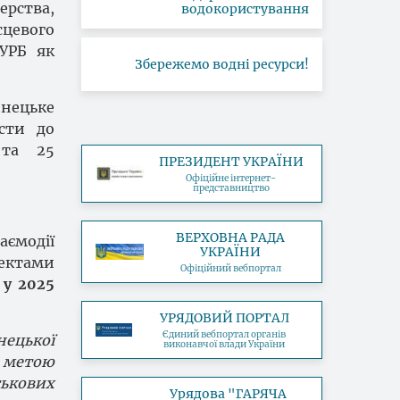
терства,
водокористування
цевого
УРБ як
Збережемо водні ресурси!
онецьке
исти до
 та 25
ПРЕЗИДЕНТ УКРАЇНИ
Офіційне інтернет-
представництво
ВЕРХОВНА РАДА
аємодії
УКРАЇНИ
пектами
Офіційний вебпортал
 у 2025
УРЯДОВИЙ ПОРТАЛ
Єдиний вебпортал органів
нецької
виконавчої влади України
з метою
ькових
Урядова "ГАРЯЧА