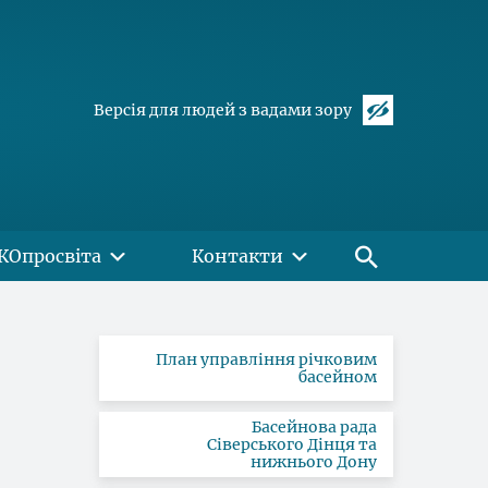
Версія для людей з вадами зору
КОпросвіта
Контакти
План управління річковим
басейном
Басейнова рада
Сіверського Дінця та
нижнього Дону