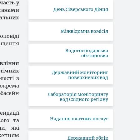
часть у
День Сіверського Дінця
рганами
альних
Міжвідомча комісія
оповіді
ищення
Водогосподарська
обстановка
авління
огічних
Державний моніторинг
поверхневих вод
ласті з
зокрема
ббасейн
Лабораторія моніторингу
вод Східного регіону
ендації
Надання платних послуг
вого та
и, які
дженням
Державний облік