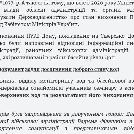
 №1077-р. А також на тому, що вже з 2026 року Мініс
влади, обласні адміністрації та органи міс
увати Держводагентство про стан виконання П
д Кабінетом Міністрів України.
иконання ПУРБ Дону, покладених на Сіверсько-Д
ьо були направлені відповідні інформаційні л
ністрації, районних військових адміністрацій
 які розташовані в районі басейну річки Дон.
 документ
задля досягнення доброго стану вод
ьника відділу моніторингу вод та басейнової вз
оцерківська ознайомила учасників семінару з ас
верхневих вод та результатами його виконання
арів була запроваджена за дорученням голови До
сної військової адміністрації Вадима Філашкіна 
одження комунікації з представниками війс