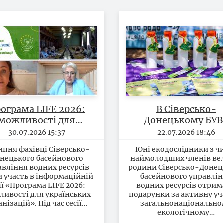
ограма LIFE 2026:
В Сіверсько-
можливості для
Донецькому БУВ
українських
відзначили учасн
30.07.2026 15:37
22.07.2026 18:46
організацій
всеукраїнськог
ипня фахівці Сіверсько-
Юні екодослідники з ч
марафону «7 днів
нецького басейнового
наймолодших членів ве
життя річки»
авління водних ресурсів
родини Сіверсько-Донец
и участь в інформаційній
басейнового управлі
ії «Програма LIFE 2026:
водних ресурсів отри
ивості для українських
подарунки за активну уч
анізацій». Під час сесії…
загальнонаціональн
екологічному…