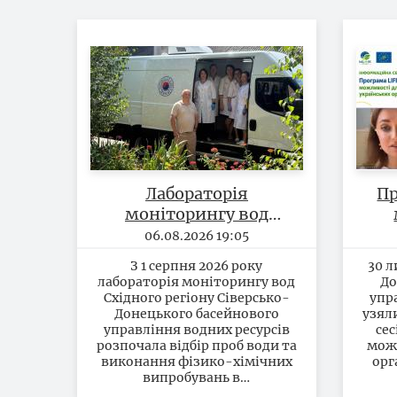
Лабораторія
Пр
моніторингу вод
Східного регіону
06.08.2026 19:05
розпочала відбір проб
З 1 серпня 2026 року
30 л
та виконання
лабораторія моніторингу вод
До
випробувань по
Східного регіону Сіверсько-
упр
басейну річки Дніпро
Донецького басейнового
узял
управління водних ресурсів
сес
на території
розпочала відбір проб води та
можл
Полтавської області
виконання фізико-хімічних
орг
випробувань в…