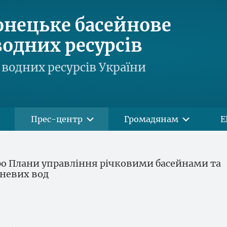
онецьке басейнове
одних ресурсів
водних ресурсів України
Прес-центр
Громадянам
Е
о Плани управління річковими басейнами та
невих вод