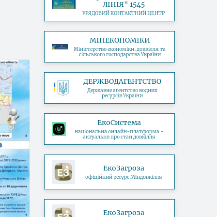
ЛІНІЯ" 1545
УРЯДОВИЙ КОНТАКТНИЙ ЦЕНТР
МІНЕКОНОМІКИ
Міністерство економіки, довкілля та
сільського господарства України
ДЕРЖВОДАГЕНТСТВО
Державне агентство водних
ресурсів України
ЕкоСистема
національна онлайн-платформа -
актуально про стан довкілля
ЕкоЗагроза
офіційний ресурс Міндовкілля
ЕкоЗагроза