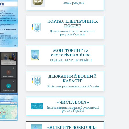
водні ресурси
ПОРТАЛ ЕЛЕКТРОННИХ
ПОСЛУГ
Державного агентства водних
ресурсів України
МОНІТОРИНГ та
екологічна оцінка
ВОДНИХ РЕСУРСІВ УКРАЇНИ
ДЕРЖАВНИЙ ВОДНИЙ
КАДАСТР
Облік поверхневих водних об'єктів
«ЧИСТА ВОДА»
Інтерактивна карта забрудненості
річок в Україні
«ВІДКРИТЕ ДОВКІЛЛЯ»