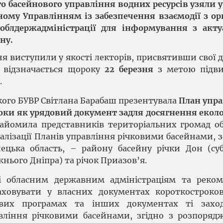
о басейнового управління водних ресурсів узяли у
ному Управлінням із забезпечення взаємодії з о
облдержадміністрації для інформування з акту
ну.
ня виступили у якості лекторів, присвятивши свої д
 відзначається щороку
22 березня
з метою підв
.
ого БУВР Світлана Барабаш презентувала
План упр
оки як урядовий документ задля досягнення екол
найомила представників територіальних громад об
лізації Планів управління річковими басейнами, 
цька область, – району басейну річки Дон (су
жнього Дніпра) та річок Приазов’я.
і обласним державним адміністраціям та реком
аховувати у власних документах короткостроко
ьових програмах та інших документах ті заход
авління річковими басейнами, згідно з розпоря