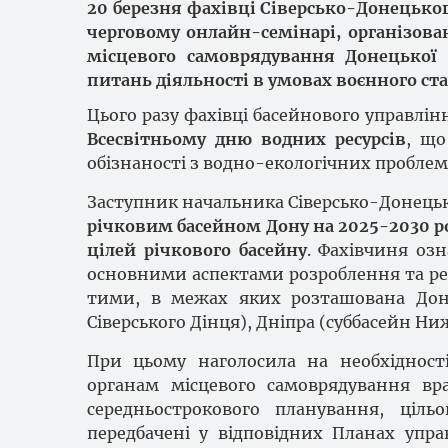
20 березня фахівці Сіверсько-Донецьког
черговому онлайн-семінарі, організова
місцевого самоврядування Донецької 
питань діяльності в умовах воєнного ста
Цього разу фахівці басейнового управлін
Всесвітньому дню водних ресурсів
, що
обізнаності з водно-екологічних проблем
Заступник начальника Сіверсько-Донецьк
річковим басейном Дону на 2025-2030 р
цілей річкового басейну
. Фахівчиня оз
основними аспектами розроблення та реа
тими, в межах яких розташована Доне
Сіверського Дінця), Дніпра (суббасейн Ни
При цьому наголосила на необхідност
органам місцевого самоврядування вр
середньострокового планування, ціл
передбачені у відповідних Планах упр