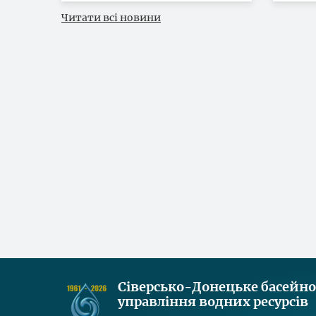
Читати всі новини
Сіверсько-Донецьке басейн
управління водних ресурсів