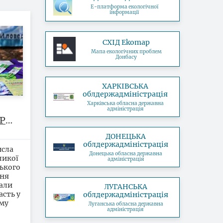
Е-платформа екологічної
інформації
СХІД Ekomap
Мапа екологічних проблем
Донбасу
ХАРКІВСЬКА
облдержадміністрація
Харківська обласна державна
адміністрація
Р
иків
ДОНЕЦЬКА
о
облдержадміністрація
исла
 з
Донецька обласна державна
ликої
адміністрація
ького
ння
мали
ЛУГАНСЬКА
асть у
облдержадміністрація
ому
Луганська обласна державна
адміністрація