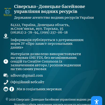
Сіверсько-Донецьке басейнове
управління водних ресурсів
Державне агентство водних ресурсів України
84122, Україна, Донецька область,
м.Слов'янськ, вул. Торська, 35
(06262) 2-78-94, (099) 237-06-18
Інформація публікується з дотриманням
норм ЗУ «Про захист персональних
даних»
Матеріали дозволено використовувати
на умовах GNU FDL без незмінюваних
секцій та Creative Commons із
зазначенням автора / розповсюдження
на тих самих умовах
sdbuvr@gmail.com
Офіційний вебсайт
Ми в соціальних мережах
© 2026
Сіверсько-Донецьке басейнове управління водних ресурсів
.
Розробка сайтів державних органів влади та місцевого