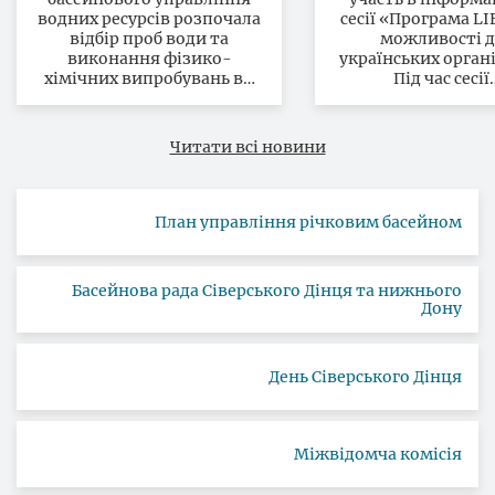
на території
водних ресурсів розпочала
сесії «Програма LI
Полтавської області
відбір проб води та
можливості 
виконання фізико-
українських орган
хімічних випробувань в…
Під час сесії
Читати всі новини
План управління річковим басейном
Басейнова рада Сіверського Дінця та нижнього
Дону
День Сіверського Дінця
Міжвідомча комісія