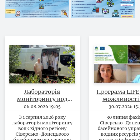
Лабораторія
Програма LIFE
моніторингу вод
можливості
Східного регіону
українськ
06.08.2026 19:05
30.07.2026 15:
розпочала відбір проб
організац
З 1 серпня 2026 року
30 липня фахі
та виконання
лабораторія моніторингу
Сіверсько-Донец
випробувань по
вод Східного регіону
басейнового упра
басейну річки Дніпро
Сіверсько-Донецького
водних ресурсів
басейнового управління
участь в інформа