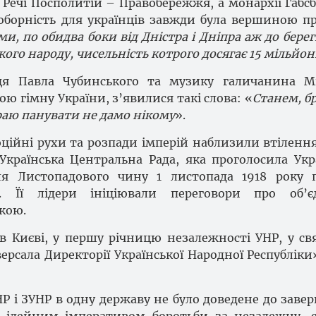
ечі Посполитій – Правобережжя, а монархії Габсб
соборність для українців завжди була вершиною п
ми, по обидва боки від Дністра і Дніпра аж до берег
ого народу, чисельність котрого досягає 15 мільйон
нця Павла Чубинського та музику галичанина М
вою гімну України, з’явилися такі слова: «
Станем, бр
краю панувати не дамо нікому
».
ційні рухи та розпади імперій наблизили втілення
 Українська Центральна Рада, яка проголосила Укр
ля Листопадового чину 1 листопада 1918 року 
ка. Її лідери ініціювали переговори про об’є
кою.
 в Києві, у першу річницю незалежності УНР, у св
рсала Директорії Української Народної Республіки
Р і ЗУНР в одну державу не було доведене до заве