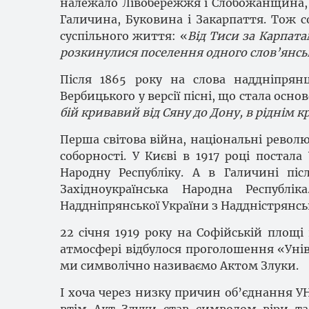
належало Лівобережжя і Слобожанщина, Р
Галичина, Буковина і Закарпаття. Тож 
суспільного життя: «
Від Тиси за Карпата
розкинулися поселення одного слов’янськ
Після 1865 року на слова наддніпря
Вербицького у версії пісні, що стала осно
бій кривавий від Сяну до Дону, в ріднім 
Перша світова війна, національні револю
соборності. У Києві в 1917 році постала
Народну Республіку. А в Галичині піс
Західноукраїнська Народна Республі
Наддніпрянської України з Наддністрянсь
22 січня 1919 року на Софійській площі
атмосфері відбулося проголошення «Уніве
ми символічно називаємо Актом Злуки.
І хоча через низку причин об’єднання УН