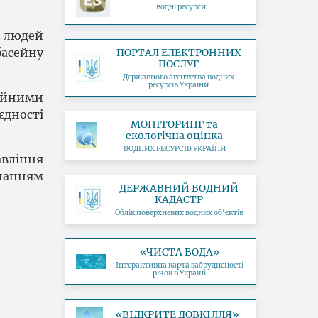
водні ресурси
в людей
басейну
ПОРТАЛ ЕЛЕКТРОННИХ
ПОСЛУГ
Державного агентства водних
ресурсів України
ційними
єдності
МОНІТОРИНГ та
екологічна оцінка
ВОДНИХ РЕСУРСІВ УКРАЇНИ
авління
нанням
ДЕРЖАВНИЙ ВОДНИЙ
КАДАСТР
Облік поверхневих водних об'єктів
«ЧИСТА ВОДА»
Інтерактивна карта забрудненості
річок в Україні
«ВІДКРИТЕ ДОВКІЛЛЯ»