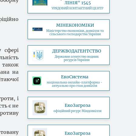
соборну
ЛІНІЯ" 1545
УРЯДОВИЙ КОНТАКТНИЙ ЦЕНТР
фіційно
МІНЕКОНОМІКИ
Міністерство економіки, довкілля та
сільського господарства України
у сфері
ДЕРЖВОДАГЕНТСТВО
льність
Державне агентство водних
ресурсів України
а також
вана на
ЕкоСистема
таючої
національна онлайн-платформа -
актуально про стан довкілля
роти, і
ть є не
ЕкоЗагроза
офіційний ресурс Міндовкілля
противу
ртовану
ЕкоЗагроза