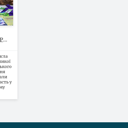
Р
иків
о
исла
 з
ликої
ького
ння
мали
асть у
ому