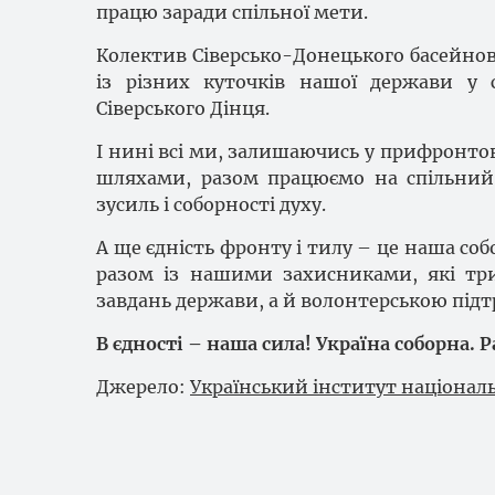
працю заради спільної мети.
Колектив Сіверсько-Донецького басейново
із різних куточків нашої держави у с
Сіверського Дінця.
І нині всі ми, залишаючись у прифронто
шляхами, разом працюємо на спільний 
зусиль і соборності духу.
А ще єдність фронту і тилу – це наша со
разом із нашими захисниками, які т
завдань держави, а й волонтерською підт
В єдності – наша сила! Україна соборна. 
Джерело:
Український інститут національ