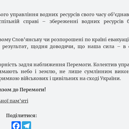
го управління водних ресурсів свого часу об’єдна
пільній справі – збереженні водних ресурсів 
вому Слов’янську чи розпорошені по країні евакуа
результат, щодня доводячи, що наша сила – в 
борність задля наближення Перемоги. Колектив упр
римають небо і землю, не лише сумлінним вико
римкою військових і цивільних на сході України.
Разом до Перемоги!
ної пам’яті
Поділитися:
Facebook
Telegram