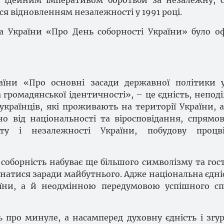
 ідейним імперативом боротьби за незалежну, 
я відновленням незалежності у 1991 році.
а України «Про День соборності України» було о
країни «Про основні засади державної політики 
 громадянської ідентичності», – це єдність, неподі
 українців, які проживають на території України, 
но від національності та віросповідання, спрямо
ту і незалежності України, побудову процві
соборність набуває ще більшого символізму та гост
днатися заради майбутнього. Адже національна єдніс
аїни, а й неодмінною передумовою успішного с
ь про минуле, а насамперед духовну єдність і згу