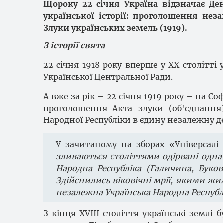
Щороку 22 січня Україна відзначає Ден
української історії: проголошення неза
Злуки українських земель (1919).
З історії свята
22 січня 1918 року вперше у XX столітті
Української Центральної Ради.
А вже за рік – 22 січня 1919 року – на С
проголошення Акта злуки (об'єднання) 
Народної Республіки в єдину незалежну д
У зачитаному на зборах «Універсалі 
зливаються століттями одірвані одна 
Народна Республіка (Галичина, Буков
Здійснились віковічні мрії, якими жи
незалежна Українська Народна Республ
З кінця XVIII століття українські землі