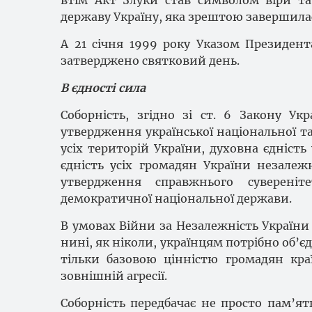
втім Акт Злуки став символом віри та
державу Україну, яка зрештою завершилас
А 21 січня 1999 року Указом Президент
затверджено святковий день.
В єдності сила
Соборність, згідно зі ст. 6 Закону У
утвердження української національної та
усіх територій України, духовна єдність
єдність усіх громадян України незалеж
утвердження справжнього сувереніте
демократичної національної держави.
В умовах Війни за Незалежність України 
нині, як ніколи, українцям потрібно об’є
тільки базовою цінністю громадян кр
зовнішній агресії.
Соборність передбачає не просто пам’ят