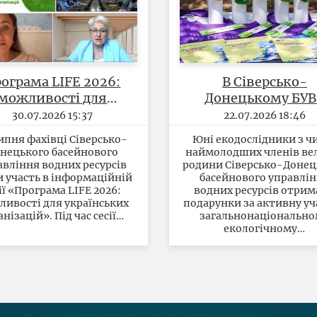
ограма LIFE 2026:
В Сіверсько-
можливості для
Донецькому БУВ
українських
відзначили учасн
30.07.2026 15:37
22.07.2026 18:46
організацій
всеукраїнськог
ипня фахівці Сіверсько-
Юні екодослідники з ч
марафону «7 днів
нецького басейнового
наймолодших членів ве
життя річки»
авління водних ресурсів
родини Сіверсько-Донец
и участь в інформаційній
басейнового управлі
ії «Програма LIFE 2026:
водних ресурсів отри
ивості для українських
подарунки за активну уч
анізацій». Під час сесії…
загальнонаціональн
екологічному…