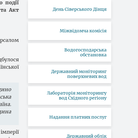
ю події
День Сіверського Дінця
 та Акт
Міжвідомча комісія
ерсалом
Водогосподарська
обстановка
дбулося
їнської
Державний моніторинг
поверхневих вод
дино
Лабораторія моніторингу
ська
вод Східного регіону
їна.
дина
Надання платних послуг
імперії
Державний облік