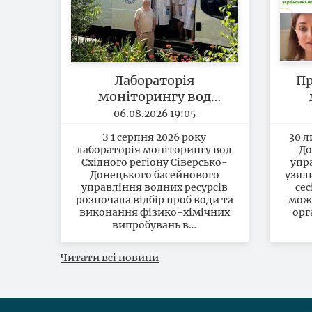
Лабораторія
Пр
моніторингу вод
Східного регіону
06.08.2026 19:05
розпочала відбір проб
З 1 серпня 2026 року
30 л
та виконання
лабораторія моніторингу вод
До
випробувань по
Східного регіону Сіверсько-
упр
басейну річки Дніпро
Донецького басейнового
узял
управління водних ресурсів
сес
на території
розпочала відбір проб води та
можл
Полтавської області
виконання фізико-хімічних
орг
випробувань в…
Читати всі новини