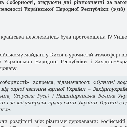
ь Соборності, згадуючи дві рівнозначні за ваго
лежності Української Народної Республіки (1918)
 українська незалежність була проголошена IV Унів
офійському майдані у Києві в урочистій атмосфері ві
Української Народної Республіки і Західно-Укра
ержаву.
соборності», зокрема, відзначалося: «
Однині воє
від одної частини єдиної України – Західноукраїн
ина, Угорська Русь) і Наддніпрянська Велика Укра
ли і за які умирали кращі сини України. Однині є є
іка
».
 були розділені між різними державами: Російській 