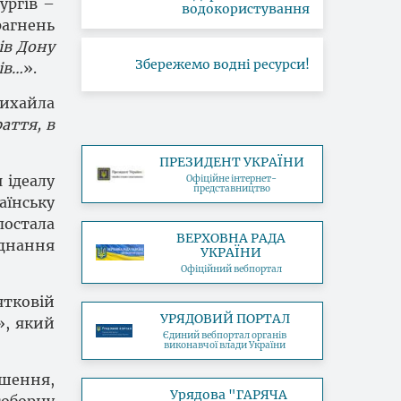
ургів –
водокористування
рагнень
ів Дону
Збережемо водні ресурси!
ів…
».
ихайла
аття, в
ПРЕЗИДЕНТ УКРАЇНИ
 ідеалу
Офіційне інтернет-
представництво
аїнську
постала
ВЕРХОВНА РАДА
днання
УКРАЇНИ
Офіційний вебпортал
ятковій
УРЯДОВИЙ ПОРТАЛ
», який
Єдиний вебпортал органів
виконавчої влади України
ршення,
Урядова "ГАРЯЧА