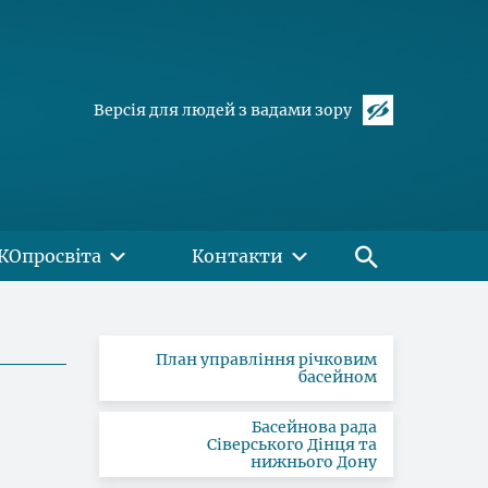
Версія для людей з вадами зору
КОпросвіта
Контакти
План управління річковим
басейном
Басейнова рада
Сіверського Дінця та
нижнього Дону